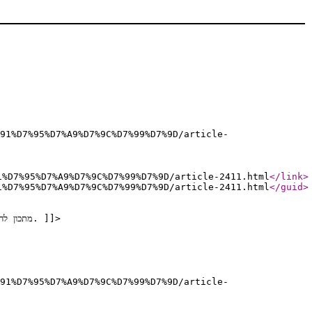
91%D7%95%D7%A9%D7%9C%D7%99%D7%9D/article-
1%D7%95%D7%A9%D7%9C%D7%99%D7%9D/article-2411.html
</link
>
1%D7%95%D7%A9%D7%9C%D7%99%D7%9D/article-2411.html
</guid
>
<![CDATA[ מתכון להכנת פרחי כרובית מטוגנת, המתאים כתוספת לכל ארוחה. אפשר לעשות את המתכון הזה עם ירקות שונים כגון: ברוקולי, פטריות, חציל. ]]>
91%D7%95%D7%A9%D7%9C%D7%99%D7%9D/article-