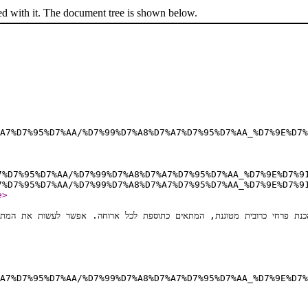
ed with it. The document tree is shown below.
A7%D7%95%D7%AA/%D7%99%D7%A8%D7%A7%D7%95%D7%AA_%D7%9E%D7%
7%D7%95%D7%AA/%D7%99%D7%A8%D7%A7%D7%95%D7%AA_%D7%9E%D7%9
7%D7%95%D7%AA/%D7%99%D7%A8%D7%A7%D7%95%D7%AA_%D7%9E%D7%9
e
>
A7%D7%95%D7%AA/%D7%99%D7%A8%D7%A7%D7%95%D7%AA_%D7%9E%D7%