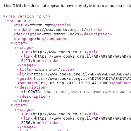
This XML file does not appear to have any style information associat
<rss
version
="
2.0
"
>
<channel
>
<title
>
ירקות מבושלים
</title
>
<link
>
https://www.cooks.org.il/
</link
>
<description
>
מתכונים מבית Cooks
</description
>
<language
>
he
</language
>
<item
>
<image
>
<url
>
http://www.cooks.co.il
</url
>
<link
>
https://www.cooks.org.il/%D7%99%D7%A8%D7%
2411.html
</link
>
</image
>
<title
>
כרובית מטוגנת
</title
>
<link
>
https://www.cooks.org.il/%D7%99%D7%A8%D7%A
<guid
>
https://www.cooks.org.il/%D7%99%D7%A8%D7%A
<pubDate
>
Fri, 06 Sep 2013 10:29:47 +0000
</pubDat
<description
>
</description
>
</item
>
<item
>
<image
>
<url
>
http://www.cooks.co.il
</url
>
<link
>
https://www.cooks.org.il/%D7%99%D7%A8%D7%
2256.html
</link
>
</image
>