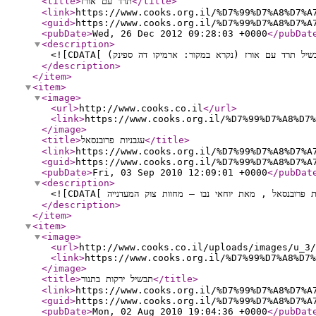
<title
>
תרד עם אורז
</title
>
<link
>
https://www.cooks.org.il/%D7%99%D7%A8%D7%A
<guid
>
https://www.cooks.org.il/%D7%99%D7%A8%D7%A
<pubDate
>
Wed, 26 Dec 2012 09:28:03 +0000
</pubDat
<description
>
</description
>
</item
>
<item
>
<image
>
<url
>
http://www.cooks.co.il
</url
>
<link
>
https://www.cooks.org.il/%D7%99%D7%A8%D7%
</image
>
<title
>
עגבניות פרובנסאל
</title
>
<link
>
https://www.cooks.org.il/%D7%99%D7%A8%D7%A
<guid
>
https://www.cooks.org.il/%D7%99%D7%A8%D7%A
<pubDate
>
Fri, 03 Sep 2010 12:09:01 +0000
</pubDat
<description
>
</description
>
</item
>
<item
>
<image
>
<url
>
http://www.cooks.co.il/uploads/images/u_3/
<link
>
https://www.cooks.org.il/%D7%99%D7%A8%D7%
</image
>
<title
>
תבשיל ירקות בתנור
</title
>
<link
>
https://www.cooks.org.il/%D7%99%D7%A8%D7%A
<guid
>
https://www.cooks.org.il/%D7%99%D7%A8%D7%A
<pubDate
>
Mon, 02 Aug 2010 19:04:36 +0000
</pubDat