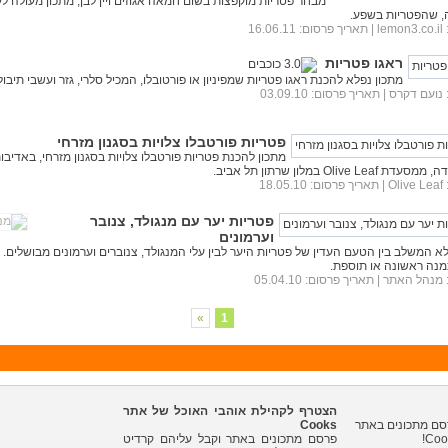
מבחר פטריות מוקפצות בשום חמאה אגוזים ויין לבן, מתכון מעולה ל
 שהפטריות בשפע.
lemon3.co.il
| תאריך פרסום: 16.06.11
ראגו פטריות
מתכון נפלא להכנת ראגו פטריות שמפיניון או פורטובלו, המכיל סלרי, גזר ועשבי תיבול
נועם דקרס
| תאריך פרסום: 03.09.10
פטריות פורטבלו צלויות בסגנון מזרחי
מתכון להכנת פטריות פורטבלו צלויות בסגנון מזרחי, באדיב
Olive Leaf במלון שרתון תל אביב.
Olive Leaf
| תאריך פרסום: 18.05.10
פטריות יער עם מנגולד, צנובר
וערמונים
א המשלב בין הטעם העדין של פטריות היער לבין עלי המנגולד, צנוברים וערמונים מבושלים.
מנה ראשונה או תוספת.
מנהל האתר
| תאריך פרסום: 05.04.10
»
1
הצטרף לקהילת אוהבי האוכל של אתר
Cooks
פרסם מתכונים באתר וקבל עליהם קרדיט