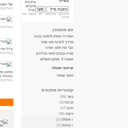
במייל:
של השנה,
באדיבות:
פרטיותך מובטחת. לא נחשוף את
פרטיך.
באדיבות:
חם מהמגזין
המדריך המלא לתזונה נכונה
מדריך להכנת סוגי קפה
הכר את חלקי הפרה
צ'רלי פדידה, ממסעדת 
באדיבות:
מורה נבוכים לסוגי תבלינים
אומגה 3: אפקט משולש
שיתופי פעולה
מתכון נפל
מאגר שמות
במיוחד כ
באדיבות:
קטגוריות מתכונים
בשר
(68)
גבינות
(3)
דגים
(37)
ירקות
(48)
»
אומלט
(1)
»
בטטה
(1)