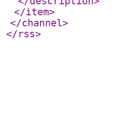
</description
>
</item
>
</channel
>
</rss
>