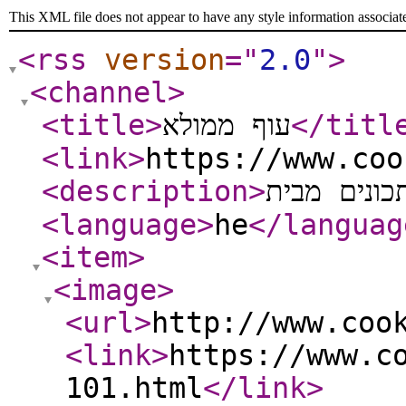
This XML file does not appear to have any style information associat
<rss
version
="
2.0
"
>
<channel
>
<title
>
עוף ממולא
</titl
<link
>
https://www.coo
<description
>
<language
>
he
</languag
<item
>
<image
>
<url
>
http://www.coo
<link
>
https://www.c
101.html
</link
>