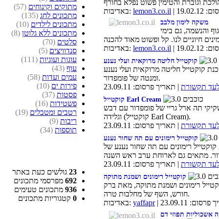
מתוקים וקינוחים
(57)
19.02.1
lemon3.co.il
באדיבות:
מתכונים לחג
(135)
משקה לימון מלבב
מתכונים לילדים
(10)
ף והנשמה, גם בימי
מתכונים ללא גלוטן
(8)
סלטים
(70)
19.02.1
lemon3.co.il
באדיבות:
סנדוויצים
(5)
עוגות ועוגיות
(111)
קוקטייל חליטה מרוקאית ועלי נענע
עוף
(43)
נת קוקטייל חליטה מרוקאית ועלי נענע
עמים ועדות
(58)
ומנטה של פומפדור.
פירות ים
(10)
לעד תקשורת
| תאריך פרסום: 23.09.11
פסטות
(37)
קוקטייל Earl Cream
פשטידות
(16)
קיקי תה ארל גריי של פומפדור עם דבש
רטבים ומטבלים
(19)
וגלידה (קוקטייל Earl Cream).
ריבות
(9)
לעד תקשורת
| תאריך פרסום: 23.09.11
תוספות
(34)
קוקטייל רימונים עם תה שחור נענע
קוקטייל רימונים עם תה שחור נענע של
לעד תקשורת
| תאריך פרסום: 23.09.11
23
גולשים כעת באתר
קוקטייל רימונים ושמנת מתוקה
692
מפרסמי מתכונים
קטייל רימונים ושמנת מתוקה, מאת ברק
936
מתכונים טעימים
חורש, השף של מחלבות טרה.
0
קטגוריות מתכונים
 פרסום: 23.09.11
yaffapr
באדיבות:
 אשכוליות תפוזי דם