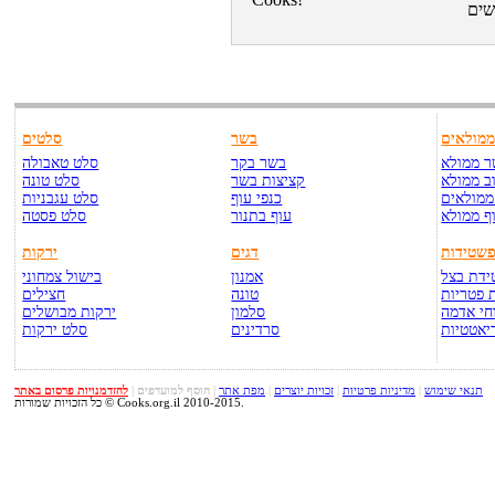
מולאים
בשר
סלטים
 ממולא
בשר בקר
סלט טאבולה
ב ממולא
קציצות בשר
סלט טונה
ממולאים
כנפי עוף
סלט עגבניות
ף ממולא
עוף בתנור
סלט פסטה
שטידות
דגים
ירקות
דת בצל
אמנון
בישול צמחוני
 פטריות
טונה
חצילים
חי אדמה
סלמון
ירקות מבושלים
יאטטיות
סרדינים
סלט ירקות
תנאי שימוש
|
מדיניות פרטיות
|
זכויות יוצרים
|
מפת אתר
|
הוסף למועדפים
|
להזדמנויות פרסום באתר
כל הזכויות שמורות © Cooks.org.il 2010-2015.