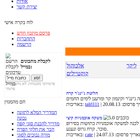
אודות
יצירת קשר
לוח בקרה אישי
פרסם מתכון חדש
התחברות
הרשמה
לקבלת מתכונים
ליקר
אלכוהול
במייל:
קוקטיילים
פרטיותך מובטחת. לא נחשוף את
פרטיך.
חליטת ג'ינג'ר קרה
חם מהמגזין
פרסום: 20.08.13
talrl111
באדיבות:
המדריך המלא לתזונה
נכונה
משקה אוכמניות קיצי
ט לכנה למשקה אוכמניות כתושות בסירופ
מדריך להכנת סוגי קפה
סוכר, קרח גרוס ונענע.
הכר את חלקי הפרה
תאריך פרסום: 24.07.13
cate
באדיבות:
מורה נבוכים לסוגי