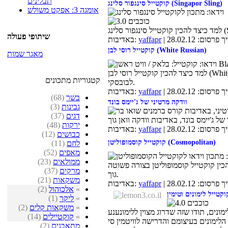
תבלינים
קוקטייל סינגפור סלינג (Singapor Sling)
אומגה 3: אפקט משולש
שיתופי פעולה
 פרסום: 28.02.12
yaffapr
באדיבות:
קוקטייל רוסי לבן (White Russian)
מאגר שמות
למד כיצד להכין קוקטייל רוסי לבן (White Russian), בדיוק כמו הקוקטייל האהוב בסרט ביג
קטגוריות מתכונים
לבובסקי.
 פרסום: 28.02.12
yaffapr
באדיבות:
בשר
(68)
וודקה מרטיני של ג'יימס בונד
גבינות
(3)
דגים
(37)
ירקות
(48)
 פרסום: 28.02.12
yaffapr
באדיבות:
כבושים
(12)
קוקטייל קוסמופוליטן (Cosmopolitan)
לחם
(11)
מאפים
(52)
ממולאים
(23)
ייל קוסמופוליטן בצורה פשוטה(Cosmopolitan), באדיבות וודקה וואן
מרקים
(37)
גוך.
משקאות
(21)
 פרסום: 28.02.12
yaffapr
באדיבות:
»
אלכוהול
(2)
קטייל לימונים וטימין
»
ליקר
(1)
»
משקאות קלים
(2)
ים, תודו שזה שדרוג מצוין ללימונענע
»
קוקטיילים
(14)
הלימונים בעיצומם והדרישה לוויטמין סי
מתאבנים
(2)