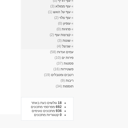
»
עוף חריף
(0)
»
עוף ממולא
(3)
»
עוף על האש
(1)
»
עוף צלוי
(2)
»
עופיון
(0)
»
פרגיות
(0)
»
קציצות עוף
(2)
»
שונות
(3)
»
שניצל
(4)
עמים ועדות
(58)
פירות ים
(10)
פסטות
(37)
פשטידות
(16)
רטבים ומטבלים
(19)
ריבות
(9)
תוספות
(34)
18
גולשים כעת באתר
692
מפרסמי מתכונים
936
מתכונים טעימים
0
קטגוריות מתכונים