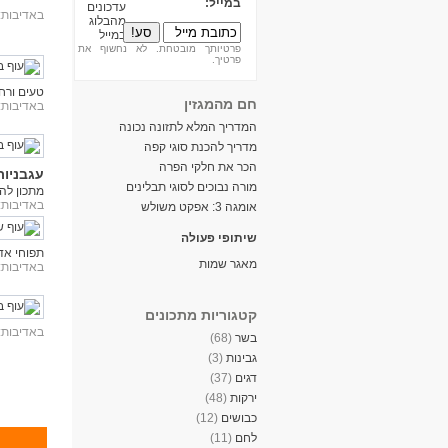
במייל:
באדיבות:
פרטיותך מובטחת. לא נחשוף את
פרטיך.
טעים ורח
חם מהמגזין
באדיבות:
המדריך המלא לתזונה נכונה
מדריך להכנת סוגי קפה
הכר את חלקי הפרה
עגבניות
מורה נבוכים לסוגי תבלינים
מתכון לה
באדיבות:
אומגה 3: אפקט משולש
שיתופי פעולה
תפוחי אד
מאגר שמות
באדיבות:
קטגוריות מתכונים
באדיבות:
בשר
(68)
גבינות
(3)
דגים
(37)
ירקות
(48)
כבושים
(12)
לחם
(11)