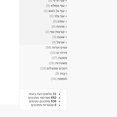
»
עוף חריף
(0)
»
עוף ממולא
(3)
»
עוף על האש
(1)
»
עוף צלוי
(2)
»
עופיון
(0)
»
פרגיות
(0)
»
קציצות עוף
(2)
»
שונות
(3)
»
שניצל
(4)
עמים ועדות
(58)
פירות ים
(10)
פסטות
(37)
פשטידות
(16)
רטבים ומטבלים
(19)
ריבות
(9)
תוספות
(34)
31
גולשים כעת באתר
692
מפרסמי מתכונים
936
מתכונים טעימים
0
קטגוריות מתכונים