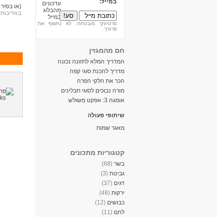
במייל:
(או בסיר 
באדיבות:
פרטיותך מובטחת. לא נחשוף את
פרטיך.
חם מהמגזין
המדריך המלא לתזונה נכונה
מדריך להכנת סוגי קפה
הכר את חלקי הפרה
מורה נבוכים לסוגי תבלינים
אומגה 3: אפקט משולש
שיתופי פעולה
מאגר שמות
קטגוריות מתכונים
בשר
(68)
גבינות
(3)
דגים
(37)
ירקות
(48)
כבושים
(12)
לחם
(11)