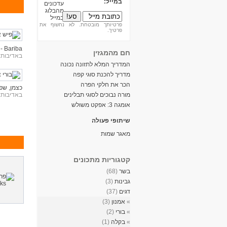
במייל:
פרטיותך מובטחת. לא נחשוף את
פרטיך.
Bariba - מטבח מודרני בריא וכשר.
חם מהמגזין
באדיבות:
המדריך המלא לתזונה נכונה
מדריך להכנת סוגי קפה
הכר את חלקי הפרה
כצמן, שפית 
מורה נבוכים לסוגי תבלינים
באדיבות:
אומגה 3: אפקט משולש
שיתופי פעולה
מאגר שמות
קטגוריות מתכונים
בשר
(68)
גבינות
(3)
דגים
(37)
»
אמנון
(3)
»
בורי
(2)
»
בקלה
(1)