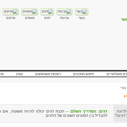
בשר
גבינות
דגים
מאפים
מרקים
ופי
ים פופולאריים
חיפוש מתכונים
רשימת משתמשים
מגזין
מתכ
בורי
י
לדעת
דגים: המדריך השלם
– הכנת דגים יכולה להיות פשוטה, אם ר
 דגים?
להבדיל בין הסוגים השונים של הדגים.