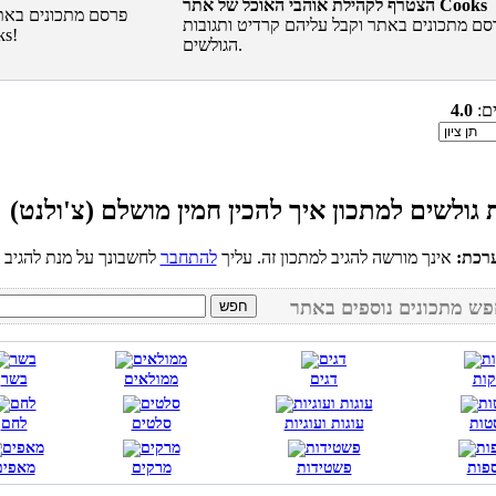
הצטרף לקהילת אוהבי האוכל של אתר Cooks
סם מתכונים באתר וקבל עליהם קרדיט ותגובות
הגולשים.
ים:
4.0
רכת:
אינך מורשה להגיב למתכון זה. עליך
להתחבר
קות
דגים
ממולאים
בשר
טות
עוגות ועוגיות
סלטים
לחם
פות
פשטידות
מרקים
מאפים