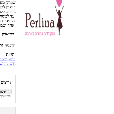
שונות) מע
כוס יין ל
גרירים פלפ
עד לכיסוי מחל של הסיר. מעל מניחים את חצי צרור השמיר.
מכניסים לתנור בטמפרטורה של 130 מעלות - ל-14 שעות.
אחרי שבע שעות מומלץ לפתוח את התנור ולהוסיף רק מים רותחים בשנית.
בתיאבון!
הדפסה
תגיות:
דבש
ביצים
חום
בהרט
רוצים להיות הראשונים לדעת איזה מתכונים פורסמו השבוע באתר?
פרטיותך מובטחת. לא נחשוף את פרטיך. בכל רגע תוכל לבטל הרשמה לדיוור זה.