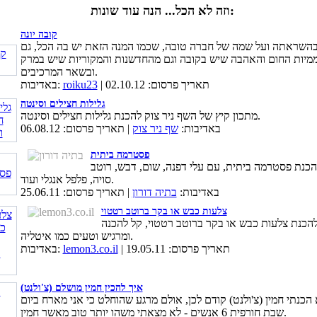
וזה לא הכל... הנה עוד שונות:
קובה יונה
השראתה ועל שמה של חברה טובה, שכמו המנה הזאת יש בה הכל, גם
יות החום והאהבה שיש בקובה וגם מהחדשנות והמקוריות שיש במרק
ובשאר המרכיבים.
| תאריך פרסום: 02.10.12
roiku23
באדיבות:
גלילות חצילים וסינטה
מתכון קיץ של השף ניר צוק להכנת גלילות חצילים וסינטה.
באדיבות:
שף ניר צוק
| תאריך פרסום: 06.08.12
פסטרמה ביתית
הכנת פסטרמה ביתית, עם עלי דפנה, שום, דבש, רוטב
סויה, פלפל אנגלי ועוד.
באדיבות:
בתיה דורון
| תאריך פרסום: 25.06.11
צלעות כבש או בקר ברוטב רטטוי
להכנת צלעות כבש או בקר ברוטב רטטוי, קל להכנה
ומרגיש וטעים כמו איטליה.
| תאריך פרסום: 19.05.11
lemon3.co.il
באדיבות:
איך להכין חמין מושלם (צ'ולנט)
הכנתי חמין (צ'ולנט) קודם לכן, אולם מרגע שהוחלט כי אני מארח ביום
שבת חורפית 6 אנשים - לא מצאתי משהו יותר טוב מאשר חמין.