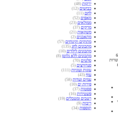
ירקות
(48)
כבושים
(12)
לחם
(11)
מאפים
(52)
ממולאים
(23)
מרקים
(37)
משקאות
(21)
מתאבנים
(2)
מתוקים וקינוחים
(57)
מתכונים לחג
(135)
מתכונים לילדים
(10)
מעולם לא הכנתי חמין קודם לכן, אולם מרגע שהוחלט כי אני מארח ביום שבת חורפית 6
מתכונים ללא גלוטן
(8)
שרות
סלטים
(70)
סנדוויצים
(5)
עוגות ועוגיות
(111)
עוף
(43)
עמים ועדות
(58)
פירות ים
(10)
פסטות
(37)
פשטידות
(16)
רטבים ומטבלים
(19)
ריבות
(9)
תוספות
(34)