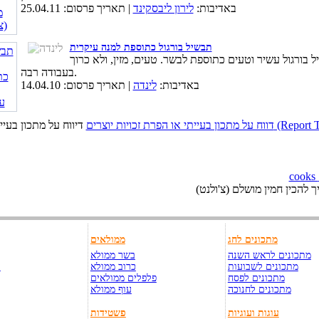
באדיבות:
לירון ליבסקינד
| תאריך פרסום: 25.04.11
תבשיל בורגול כתוספת למנה עיקרית
 בורגול עשיר וטעים כתוספת לבשר. טעים, מזין, ולא כרוך
בעבודה רבה.
באדיבות:
לינדה
| תאריך פרסום: 14.04.10
כויות יוצרים (Report This Page)
 להכין חמין מושלם (צ'ולנט)
מתכונים לחג
ממולאים
מתכונים לראש השנה
בשר ממולא
מתכונים לשבועות
כרוב ממולא
ק
מתכונים לפסח
פלפלים ממולאים
מתכונים לחנוכה
עוף ממולא
עוגות ועוגיות
פשטידות