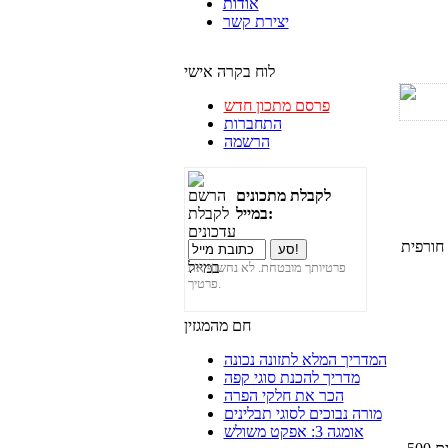
אודות
יצירת קשר
לוח בקרה אישי
פרסם מתכון חדש
התחברות
הרשמה
לקבלת מתכונים
במייל:
 חורפית
פרטיותך מובטחת. לא נחשוף את
פרטיך.
חם מהמגזין
המדריך המלא לתזונה נכונה
מדריך להכנת סוגי קפה
הכר את חלקי הפרה
מורה נבוכים לסוגי תבלינים
אומגה 3: אפקט משולש