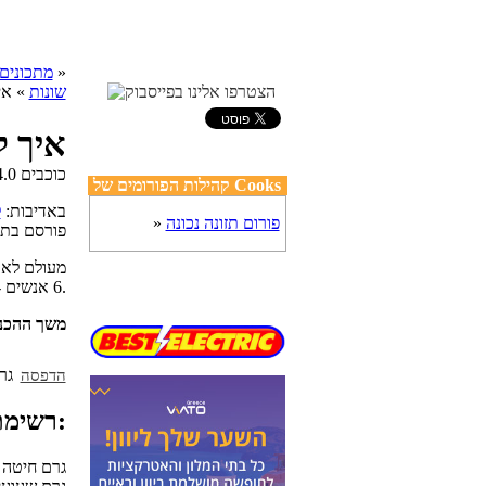
»
cooks מתכונים
שונות
» איך
איך ל
קהילות הפורומים של Cooks
באדיבות:
ל
פורום תזונה נכונה
»
פורסם בת
מעולם לא ה
6 אנשים - לא מצאתי משהו יותר טוב מאשר חמין.
משך ההכנ
הדפסה
רשימת מצרכים:
500 גרם חיטה יבשה מ