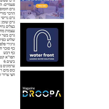
פעמיים- הד
הדבר מוריד
500 גרם גריסי פנינה
100 גרם שומן 
4 בצלים גד
4 עצמות מח
800 גרם בשר 
שלוש כפיו
20 גרגירי פל
כף סוכר ח
כף דבש
10 תפו"א ק
6 ביצים
ערמונים (כ
כוס מים ר
חצי צרור 