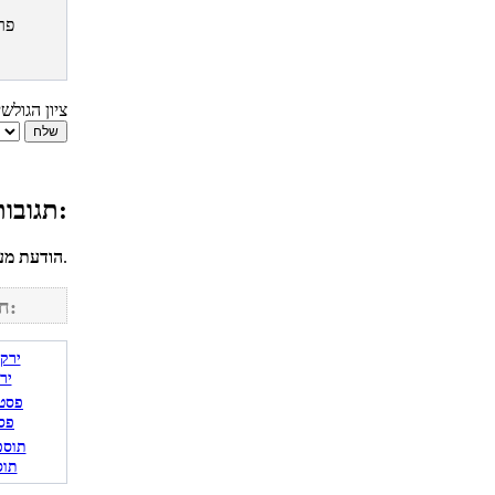
פר
ציון הגולש
תגובות גולשים למתכון איך להכין חמין מושלם (צ'ולנט):
לחשבונך על מנת להגיב.
הודעת מע
חפש מתכונים נוספים באתר:
יר
פס
תוס