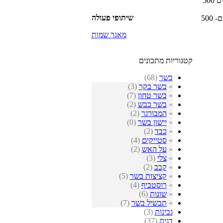
500 גרם שעועית לבנה – מושרית במים 12 שעות (מומלץ להביא לרתיחה ולהחליף למים קרים
שיתופי פעולה
500 גרם חומוס – מושרה במים 12 שעות (מומלץ להביא לרתיחה ולהחליף למים קרים פעמיים-
מאגר שמות
קטגוריות מתכונים
בשר
(68)
»
בשר בקר
(3)
»
בשר טחון
(7)
»
בשר כבש
(2)
»
המבורגר
(2)
»
יישון בשר
(0)
»
כבד
(2)
»
סטייקים
(4)
»
על האש
(2)
»
צלי
(3)
»
קבב
(2)
»
קציצות בשר
(5)
»
רוסטביף
(4)
»
שונות
(6)
»
תבשיל בשר
(7)
גבינות
(3)
דגים
(37)