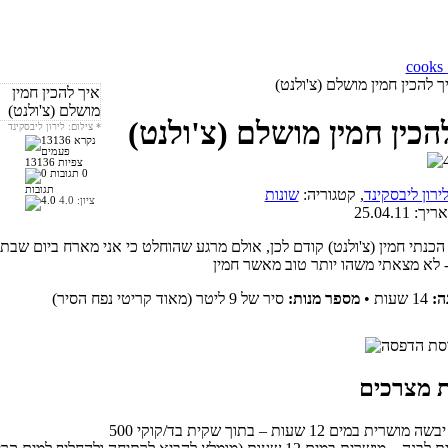
 להכין חמין מושלם (צ'ולנט)
הכין חמין מושלם (צ'ולנט)
*
צילום: לירון ליבסקינד
13136 צפיות
0
תגובות
ירון ליבסקינד
, קטגוריה:
שונות
ציון:
4.0
אריך:
25.04.11
כנתי חמין (צ'ולנט) קודם לכן, אולם מרגע שהוחלט כי אני מארח ביום שבת
ה:
14 שעות
•
מספר מנות:
סיר של 9 ליטר (מאוד קריטי נפח הסיר)
ושרית במים 12 שעות – בתוך שקית בד/קוקי