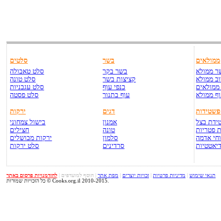
ממולאים
בשר
סלטים
ר ממולא
בשר בקר
סלט טאבולה
ב ממולא
קציצות בשר
סלט טונה
ממולאים
כנפי עוף
סלט עגבניות
ף ממולא
עוף בתנור
סלט פסטה
פשטידות
דגים
ירקות
ידת בצל
אמנון
בישול צמחוני
 פטריות
טונה
חצילים
חי אדמה
סלמון
ירקות מבושלים
יאטטיות
סרדינים
סלט ירקות
תנאי שימוש
|
מדיניות פרטיות
|
זכויות יוצרים
|
מפת אתר
|
הוסף למועדפים
|
להזדמנויות פרסום באתר
כל הזכויות שמורות © Cooks.org.il 2010-2015.