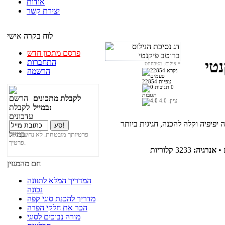
אודות
יצירת קשר
לוח בקרה אישי
פרסם מתכון חדש
התחברות
נטי
*
צילום: מטבחונט
הרשמה
22854 צפיות
0
תגובות
לקבלת מתכונים
ציון:
4.0
במייל:
 יפיפיה וקלה להכנה, חגיגית ביותר
פרטיותך מובטחת. לא נחשוף את
פרטיך.
•
אנרגיה:
3233
קלוריות
חם מהמגזין
המדריך המלא לתזונה
נכונה
מדריך להכנת סוגי קפה
הכר את חלקי הפרה
מורה נבוכים לסוגי