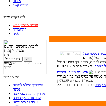
אודות
יצירת קשר
לוח בקרה אישי
פרסם מתכון חדש
התחברות
הרשמה
לקבלת מתכונים
במייל:
טידת בטטה ובצל
 ובצל (פרווה)
פרטיותך מובטחת. לא נחשוף את
ל האתר
| תאריך פרסום: 01.02.13
פרטיך.
פשטידת בטטה ופטריות
 בטטה על בסיס בצק פריך במילוי
חם מהמגזין
בטטות ופטריות שמפיניון.
צ קצפת
| תאריך פרסום: 22.11.11
המדריך המלא לתזונה
נכונה
מדריך להכנת סוגי קפה
הכר את חלקי הפרה
מורה נבוכים לסוגי