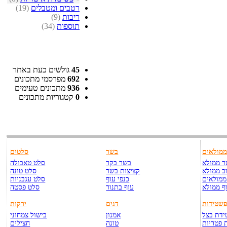
רטבים ומטבלים
(19)
ריבות
(9)
תוספות
(34)
45
גולשים כעת באתר
692
מפרסמי מתכונים
936
מתכונים טעימים
0
קטגוריות מתכונים
מולאים
בשר
סלטים
 ממולא
בשר בקר
סלט טאבולה
ב ממולא
קציצות בשר
סלט טונה
ממולאים
כנפי עוף
סלט עגבניות
ף ממולא
עוף בתנור
סלט פסטה
שטידות
דגים
ירקות
דת בצל
אמנון
בישול צמחוני
 פטריות
טונה
חצילים