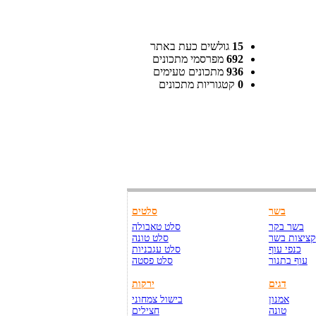
15
גולשים כעת באתר
692
מפרסמי מתכונים
936
מתכונים טעימים
0
קטגוריות מתכונים
בשר
סלטים
בשר בקר
סלט טאבולה
קציצות בשר
סלט טונה
כנפי עוף
סלט עגבניות
עוף בתנור
סלט פסטה
דגים
ירקות
אמנון
בישול צמחוני
טונה
חצילים