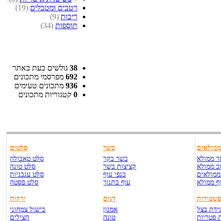
רטבים ומטבלים
(19)
ריבות
(9)
תוספות
(34)
38
גולשים כעת באתר
692
מפרסמי מתכונים
936
מתכונים טעימים
0
קטגוריות מתכונים
מולאים
בשר
סלטים
 ממולא
בשר בקר
סלט טאבולה
ב ממולא
קציצות בשר
סלט טונה
ממולאים
כנפי עוף
סלט עגבניות
ף ממולא
עוף בתנור
סלט פסטה
שטידות
דגים
ירקות
דת בצל
אמנון
בישול צמחוני
 פטריות
טונה
חצילים