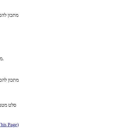
מתכון להכ
מתכון להכנת עגבניות פרובנסאל , מאת יוחאי נבו – מחוות צוק המעדנייה.
מתכון להכ
סלט מטבו
דווח על מתכון בעייתי או הפרת ז