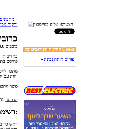
»
cooks מתכונים
ירקות מבו
כרובי
קהילות הפורומים של Cooks
באדיבות:
ש
פורום תזונה נכונה
»
פורסם בת
מתכון להכ
הזה עם ירקות שונים כגון: ברוקולי, פטריות, חציל.
משך ההכנ
הדפסה
רשימת מצרכים:
1 ראש כרוב