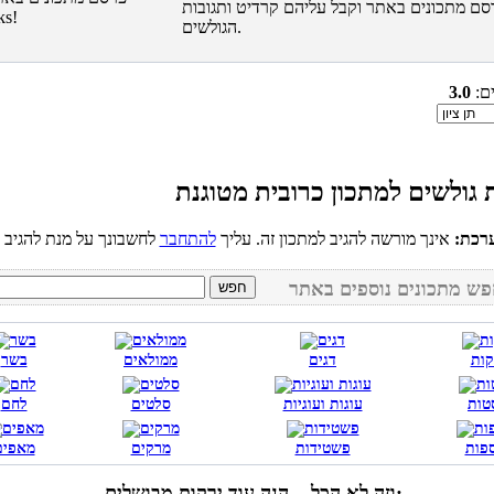
סם מתכונים באתר וקבל עליהם קרדיט ותגובות
הגולשים.
ים:
3.0
רכת:
אינך מורשה להגיב למתכון זה. עליך
להתחבר
קות
דגים
ממולאים
בשר
טות
עוגות ועוגיות
סלטים
לחם
פות
פשטידות
מרקים
מאפים
וזה לא הכל... הנה עוד ירקות מבושלים: