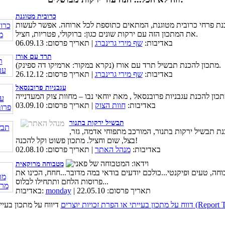
כרובית מטוגנת
נת פרחי כרובית מטוגנת, המתאים כתוספת לכל ארוחה. אפשר לעשות
את המתכון הזה עם ירקות שונים כגון: ברוקולי, פטריות, חציל.
באדיבות:
שף מירי גרינברג
| תאריך פרסום: 06.09.13
תרד עם אורז
מתכון להכנת תבשיל תרד עם אורז (נקרא במקור: ארמיקו דה ספינק).
באדיבות:
שף מירי גרינברג
| תאריך פרסום: 26.12.12
עגבניות פרובנסאל
באדיבות:
חוות הצוק
| תאריך פרסום: 03.09.10
תבשיל ירקות בתנור
נת תבשיל ירקות בתנור, המורכב מתפוחי אדמה, גזר,
בצל, שום וחציל. מתכון פשוט וקל להכנה!
באדיבות:
מנהל האתר
| תאריך פרסום: 02.08.10
מטבוחה מרוקאית
חה, טעים ופיקנטי...כולכם יודעים בודאי במה מדובר...חחח, הכינו את
פרוסות הלחם ותתחילו לבלוס...
| תאריך פרסום: 22.05.10
monday
באדיבות:
כויות יוצרים (Report This Page)