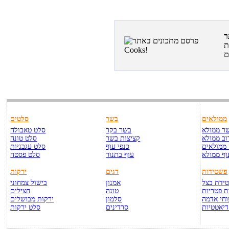
ת
ממולאים
בשר
סלטים
ר ממולא
בשר בקר
סלט טאבולה
וב ממולא
קציצות בשר
סלט טונה
ממולאים
כנפי עוף
סלט עגבניות
וף ממולא
עוף בתנור
סלט פסטה
פשטידות
דגים
ירקות
ידת בצל
אמנון
בישול צמחוני
 פטריות
טונה
חצילים
חי אדמה
סלמון
ירקות מבושלים
דיאטטיות
סרדינים
סלט ירקות