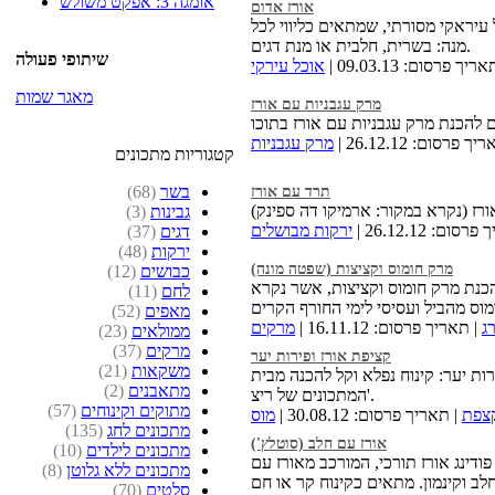
אומגה 3: אפקט משולש
אורז אדום
עיראקי מסורתי, שמתאים כליווי לכל
מנה: בשרית, חלבית או מנת דגים.
שיתופי פעולה
ריך פרסום: 09.03.13 |
אוכל עירקי
מאגר שמות
מרק עגבניות עם אורז
ך פרסום: 26.12.12 |
מרק עגבניות
קטגוריות מתכונים
בשר
(68)
תרד עם אורז
גבינות
(3)
סום: 26.12.12 |
ירקות מבושלים
דגים
(37)
ירקות
(48)
מרק חומוס וקציצות (שפטה מונה)
כבושים
(12)
כנת מרק חומוס וקציצות, אשר נקרא
לחם
(11)
מאפים
(52)
ג
| תאריך פרסום: 16.11.12 |
מרקים
ממולאים
(23)
מרקים
(37)
קציפת אורז ופירות יער
משקאות
(21)
רות יער: קינוח נפלא וקל להכנה מבית
מתאבנים
(2)
המתכונים של ריצ'.
מתוקים וקינוחים
(57)
קצפת
| תאריך פרסום: 30.08.12 |
מוס
מתכונים לחג
(135)
אורז עם חלב (סוטלץ')
מתכונים לילדים
(10)
פודינג אורז תורכי, המורכב מאורז עם
מתכונים ללא גלוטן
(8)
סלטים
(70)