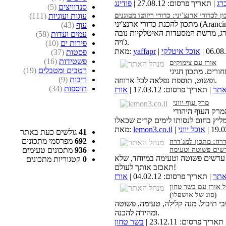
רג
| תאריך פרסום: 27.08.12 |
פודינג
סנדוויצים
(5)
ן לכדורי ארנצ'יני: כדורי ריזוטו מטוגנים
עוגות ועוגיות
(111)
מתכון להכנת כדורי ארנצ'יני (Arancini):
עוף
(43)
ברג, מרשת המסעדות האיטלקיות נובה
עמים ועדות
(58)
ג'ויה.
פירות ים
(10)
אוכל איטלקי
yaffapr
מאת:
פסטות
(37)
פשטידות
(16)
אורז עם צימוקים
רטבים ומטבלים
(19)
ורים. מתכון חגיגי
ריבות
(9)
ופשוט, תוספת נפלאה לכל ארוחה.
תוספות
(34)
אתר
| תאריך פרסום: 17.03.12 |
אורז
מרק עוף יווני
המרק העוף היהודי
אוכל יווני
lemon3.co.il
מאת:
41
גולשים כעת באתר
692
מפרסמי מתכונים
דרה: מתכון למג'דרה
שים פשוטה וטעימה
936
מתכונים טעימים
 עדשים פשוטה וטעימה במיוחד, שלא
0
קטגוריות מתכונים
תאכזב אותך לעולם!
אתר
| תאריך פרסום: 04.02.12 |
אורז
 אורז עם בשר טחון
(סוג של אושפלו)
י תיבול. מנה קלילה, טעימה, פשוטה
ומהירה להכנה.
תאריך פרסום: 23.12.11 |
בשר טחון