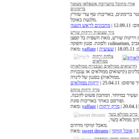
אורז מתובל בתערובת אשפלאו מעוטר
ברימונים
 ברימונים, באדיבות שף עדי שוורץ
מלגעת באוכל.
12.0 |
מתכונים לראש השנה
נזיד שעועית וירקות שורש
ת וירקות שורש, מאת השפית בל קפצן
1 |
שעועית
yaffapr
מאת:
צלחת ירקות
ממולאים
(קישואים ממולאים ועגבניות ממולאות)
לינים (קישואים ממולאים או עגבניות
ממולאות) בסגנון של לינדה.
סום: 25.04.11 |
ירקות ממולאים
מרק ירקות מוזהב
ועשיר במיוחד. המתכון פשוט להכנה,
ופורסם באתר באדיבות סוגת.
מרק ירקות
yaffapr
מאת:
י – כרוב ממולא בשר
 כרוב ממולא בשר,
מאכל קווקזי מדהים.
אוכל קווקזי
sweet dreams
מאת:
בית עירקי (חמין עיראקי)