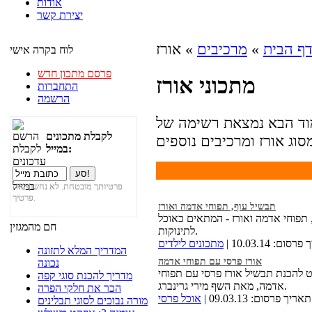
אודות
יצירת קשר
ף הבית
»
מרכיבים
» אורז
לוח בקרה אישי
פרסם מתכון חדש
מתכוני אורז
התחברות
הרשמה
מוד הבא נמצאת רשימה של
לקבלת מתכונים
במייל:
פרטיותך מובטחת. לא נחשוף את
פרטיך.
תבשיל עוף, תפוחי אדמה ואורז
תפוחי אדמה ואורז - המתאים כאוכל
חם מהמגזין
לתינוקות.
ום: 10.03.14 |
מתכונים לילדים
המדריך המלא לתזונה
אורז פרסי עם תפוחי אדמה
נכונה
ט להכנת תבשיל אורז פרסי עם תפוחי
מדריך להכנת סוגי קפה
אדמה, מאת השף מירי גרינברג.
הכר את חלקי הפרה
אריך פרסום: 09.03.13 |
אוכל פרסי
מורה נבוכים לסוגי תבלינים